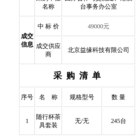
名称
台事务办公室
中 标 价
49000
元
成交
信息
成交供应
北京益缘科技有限公司
商
采 购 清 单
序号
名 称
规格型号
数 量
随行杯茶
1
无/无
245台
具套装