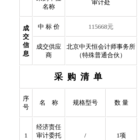
审计处
名称
中 标 价
115668
元
成
交
信
成交供应
北京中天恒会计师事务所
息
商
（特殊普通合伙）
采 购 清 单
序
名 称
规格型号
数 量
号
经济责任
1
审计委托
/
1项